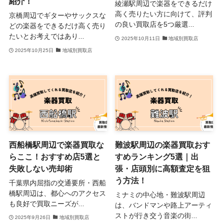
紹介！
綾瀬駅周辺で楽器をできるだけ
高く売りたい方に向けて、評判
京橋周辺でギターやサックスな
の良い買取店を5つ厳選...
どの楽器をできるだけ高く売り
たいとお考えではあり...
2025年10月11日
地域別買取店
2025年10月25日
地域別買取店
西船橋駅周辺で楽器買取な
難波駅周辺の楽器買取おす
らここ！おすすめ店5選と
すめランキング5選｜出
失敗しない売却術
張・店頭別に高額査定を狙
う方法！
千葉県内屈指の交通要所・西船
橋駅周辺は、都心へのアクセス
ミナミの中心地・難波駅周辺
も良好で買取ニーズが...
は、バンドマンや路上アーティ
ストが行き交う音楽の街...
2025年9月26日
地域別買取店