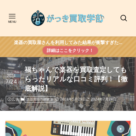
MENU
楽器の買取屋さんを利用してみた結果が衝撃すぎた...
詳細はここをクリック！
福ちゃんで楽器を買取査定しても
2024
らったリアルな口コミ評判！【徹
7/24
底解説】
広告
2024年5月29日
2024年7月24日
楽器買取の体験談