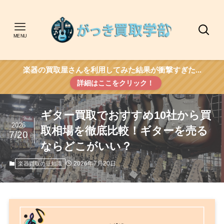
MENU
楽器の買取屋さんを利用してみた結果が衝撃すぎた...
詳細はここをクリック！
ギター買取でおすすめ10社から買
2026
取相場を徹底比較！ギターを売る
7/20
ならどこがいい？
2026年7月20日
楽器買取の豆知識